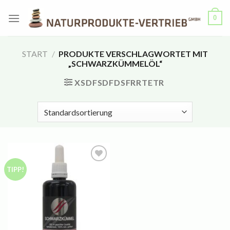
Zum
0
Inhalt
springen
START
/
PRODUKTE VERSCHLAGWORTET MIT
„SCHWARZKÜMMELÖL“
XSDFSDFDSFRRTETR
TIPP!
Auf
die
Wunschliste