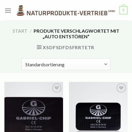
Zum
0
Inhalt
springen
START
/
PRODUKTE VERSCHLAGWORTET MIT
„AUTO ENTSTÖREN“
XSDFSDFDSFRRTETR
Auf
Auf
die
die
Wunschliste
Wunschliste